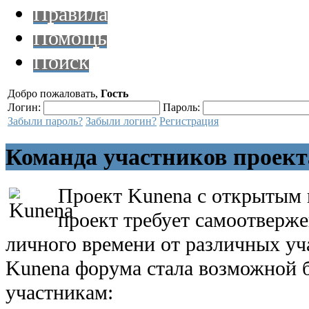
Правила
Помощь
Поиск
Добро пожаловать,
Гость
Логин:
Пароль:
Забыли пароль?
Забыли логин?
Регистрация
Команда участников проект
Проект Kunena с открытым 
проект требует самоотверж
личного времени от различных уч
Kunena форума стала возможной 
участникам: