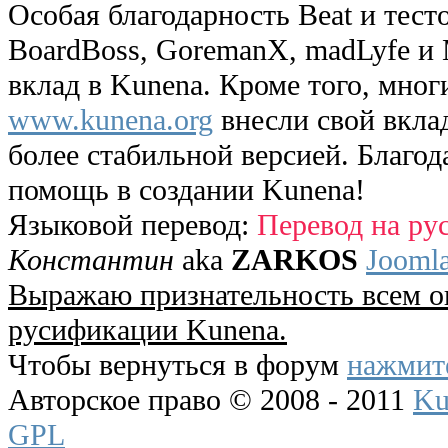
Особая благодарность Beat и тест
BoardBoss, GoremanX, madLyfe и 
вклад в Kunena. Кроме того, мног
www.kunena.org
внесли свой вклад
более стабильной версией. Благо
помощь в создании Kunena!
Языковой перевод:
Перевод на ру
Константин
aka
ZARKOS
Jooml
Выражаю признательность всем 
русификации Kunena.
Чтобы вернуться в форум
нажмите
Авторское право © 2008 - 2011
Ku
GPL