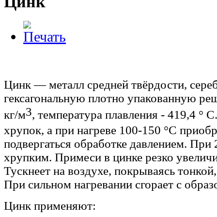
Цинк
Цинк —
металл
средней твёрдости,
сереб
гексагональную плотно упакованную ре
3
кг/м
,
т
емпература плавления
-
419,4 ° С
хрупок, а при
нагреве 100
-150
°С
приобре
подвергаться обработке давлением.
При 
хрупким.
Примеси
в цинке
резко увели
Т
ускнеет на воздухе, покрываясь тонкой
При сильном нагревании сгорает с образ
Цинк применяют: