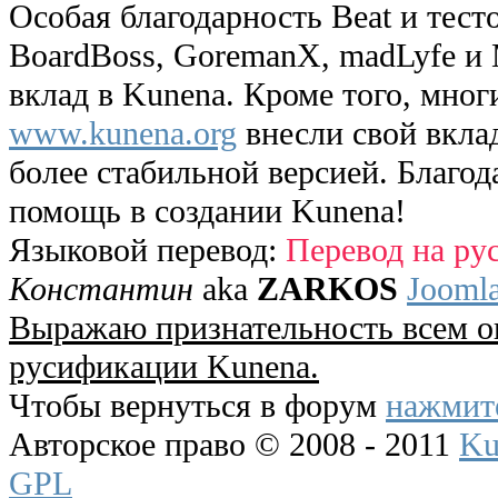
Особая благодарность Beat и тест
BoardBoss, GoremanX, madLyfe и 
вклад в Kunena. Кроме того, мног
www.kunena.org
внесли свой вклад
более стабильной версией. Благо
помощь в создании Kunena!
Языковой перевод:
Перевод на ру
Константин
aka
ZARKOS
Jooml
Выражаю признательность всем 
русификации Kunena.
Чтобы вернуться в форум
нажмите
Авторское право © 2008 - 2011
Ku
GPL