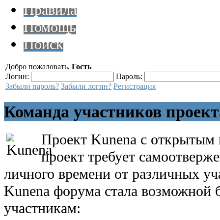
Правила
Помощь
Поиск
Добро пожаловать,
Гость
Логин:
Пароль:
Забыли пароль?
Забыли логин?
Регистрация
Команда участников проект
Проект Kunena с открытым 
проект требует самоотверж
личного времени от различных уч
Kunena форума стала возможной 
участникам: