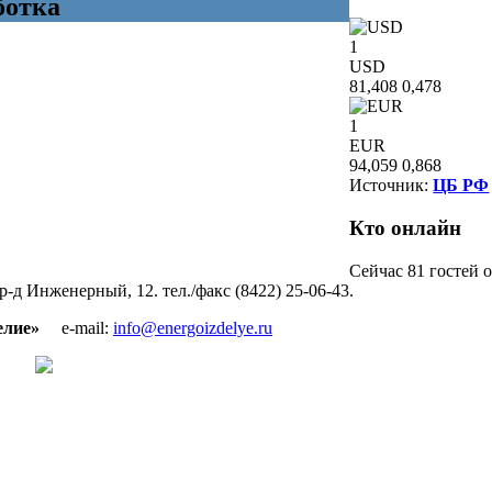
ботка
1
USD
81,408
0,478
1
EUR
94,059
0,868
Источник:
ЦБ РФ
Кто
онлайн
Сейчас 81 гостей 
пр-д Инженерный, 12. тел./факс (8422) 25-06-43.
зделие»
e-mail:
info@energoizdelye.ru