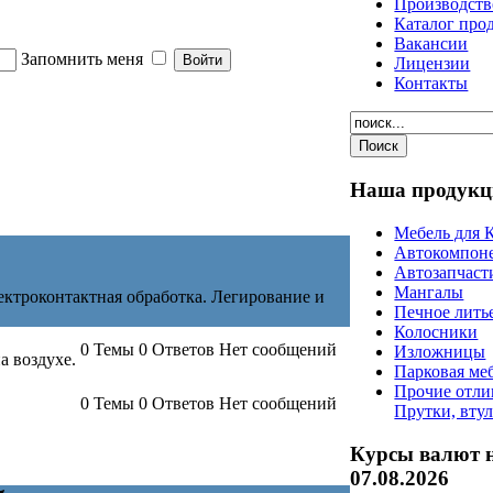
Производств
Каталог про
Вакансии
Запомнить меня
Лицензии
Контакты
Наша
продукц
Мебель для 
Автокомпон
Автозапчаст
Мангалы
ектроконтактная обработка. Легирование и
Печное лить
Колосники
0
Темы
0
Ответов
Нет сообщений
Изложницы
а воздухе.
Парковая ме
Прочие отли
0
Темы
0
Ответов
Нет сообщений
Прутки, вту
Курсы валют 
07.08.2026