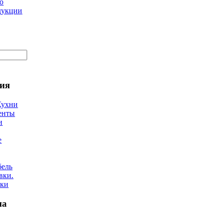
о
дукции
ия
Кухни
енты
и
е
бель
вки.
лки
на